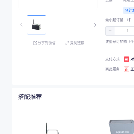
配送至
货期
预计
最小起订量
1件
－
该型号可加购（件
分享到微信
复制链接
支付方式
对
商品服务
正
搭配推荐