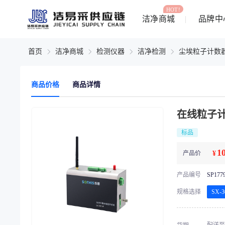
HOT!
洁净商城
品牌中
首页
洁净商城
检测仪器
洁净检测
尘埃粒子计数
商品价格
商品详情
在线粒子计
标品
1
产品价
¥
产品编号
SP177
规格选择
SX-3