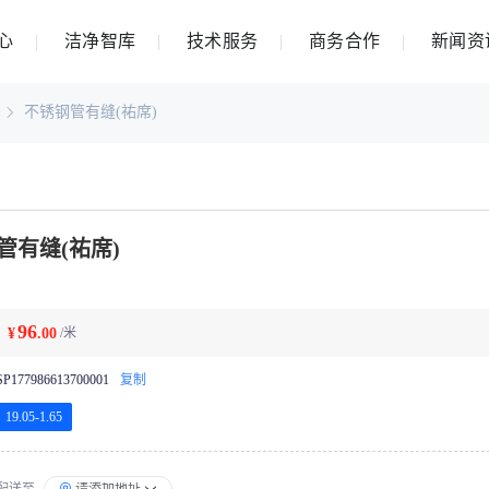
心
洁净智库
技术服务
商务合作
新闻资
不锈钢管有缝(祐席)
管有缝(祐席)
96
¥
.00
/米
SP177986613700001
复制
19.05-1.65