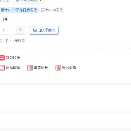
配送至
请添加地址
预计1-3个工作日后发货
预计08/10发货
1件
＋
加入购物车
购（件）: 无限制
对公转账
正品保障
增票速开
售后保障