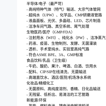
半导体/电子（最严苛）
- 高纯特种气体（特气）输送、大宗气体管网
- 超纯水（UPW）、化学品、CMP研磨液管路
- 液晶面板、光伏、多晶硅、LED、芯片制造
- 洁净车间气路、真空系统、尾气处理
生物医药/医疗（GMP/FDA）
- 注射用水（WFI）、纯化水（PW）、洁净蒸汽
- 药液、疫苗、生物制剂、发酵、无菌灌装
- 透析、手术室纯水、实验室高纯气路
- 符合ASME BPE、3A、GMP标准
食品饮料/乳品（卫生级）
- 牛奶、酸奶、果汁、啤酒、白酒、饮用水
- 配料、CIP/SIP在线清洗、无菌输送
- 高端直饮水、酒店/医院/机场净水系统
化妆品/精细化工
- 无菌原料、高纯度溶剂、香精、日化品输送
- 无残留、低析出、易清洁的工艺管路
新能源/环保
- 氢能、燃料电池、锂电池电解液输送