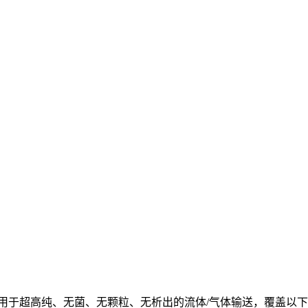
主）核心用于超高纯、无菌、无颗粒、无析出的流体/气体输送，覆盖以