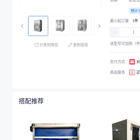
配送至
货期
预计
最小起订量
1件
－
该型号可加购（件
分享到微信
复制链接
支付方式
对
商品服务
正
搭配推荐