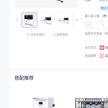
配送至
货期
预计
最小起订量
1件
－
该型号可加购（件
分享到微信
复制链接
支付方式
对
商品服务
正
搭配推荐