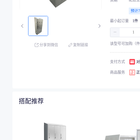
配送至
货期
预计7
最小起订量
1件
－
该型号可加购（件
分享到微信
复制链接
支付方式
对
商品服务
正
搭配推荐