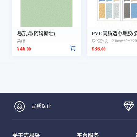
易凯龙(阿姆斯壮)
PVC同质透心地胶(
柔绿
厚*宽*长：2.0mm*2m*2
46
36
¥
.00
¥
.00
品质保证
关于洁易采
平台服务