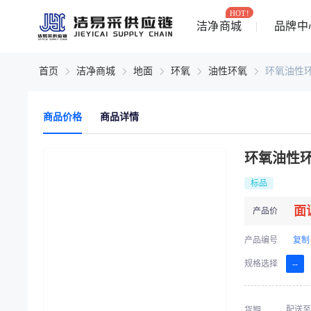
HOT!
洁净商城
品牌中
首页
洁净商城
地面
环氧
油性环氧
环氧油性环
商品价格
商品详情
环氧油性环
标品
面
产品价
产品编号
复制
规格选择
--
配送至
货期