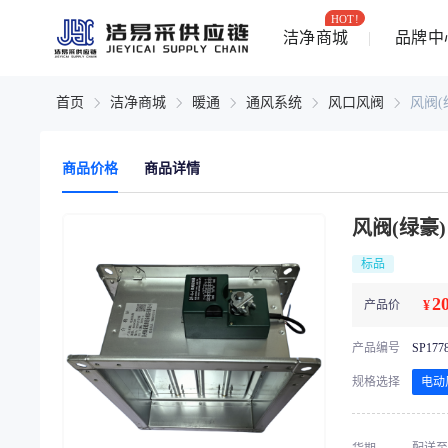
HOT!
洁净商城
品牌中
首页
洁净商城
暖通
通风系统
风口风阀
风阀(
商品价格
商品详情
风阀(绿豪)
标品
2
产品价
¥
产品编号
SP177
规格选择
电动风