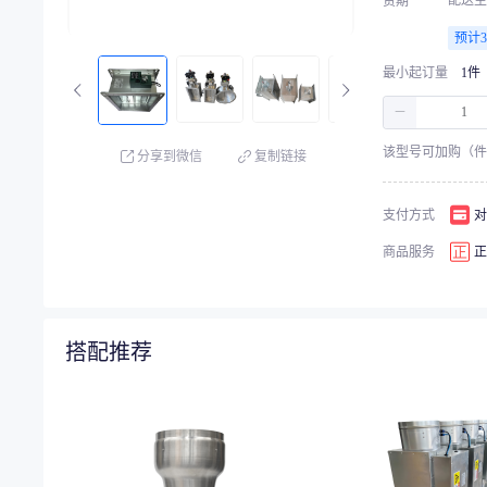
配送至
货期
预计
最小起订量
1件
－
该型号可加购（件
分享到微信
复制链接
支付方式
对
商品服务
正
搭配推荐