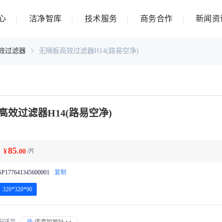
心
洁净智库
技术服务
商务合作
新闻资
效过滤器
无隔板高效过滤器H14(路易空净)
高效过滤器H14(路易空净)
85
¥
.00
/片
SP177641345600001
复制
320*320*90