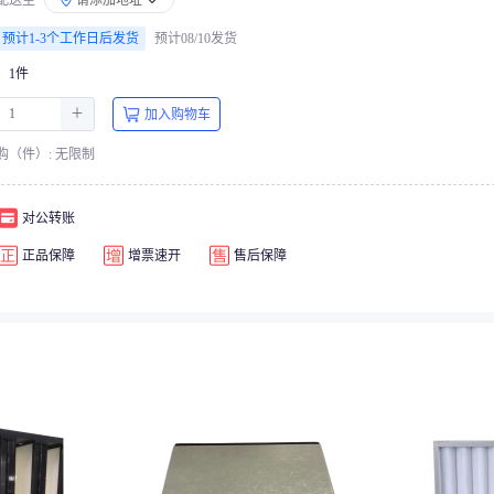
配送至
请添加地址
预计1-3个工作日后发货
预计08/10发货
1件
＋
加入购物车
购（件）: 无限制
对公转账
正品保障
增票速开
售后保障