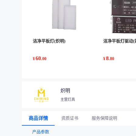
洁净平板灯(炽明)
洁净平板灯驱动(
60
8
¥
.00
¥
.80
炽明
主营灯具
商品详情
资质证书
服务保障说明
产品参数