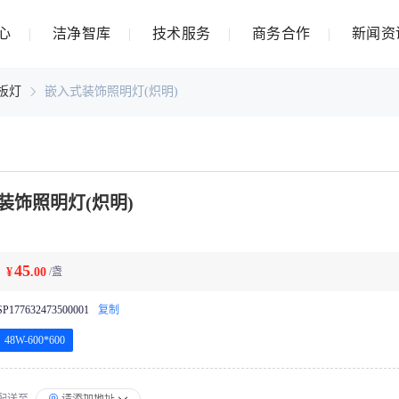
心
洁净智库
技术服务
商务合作
新闻资
平板灯
嵌入式装饰照明灯(炽明)
装饰照明灯(炽明)
45
¥
.00
/盏
SP177632473500001
复制
48W-600*600