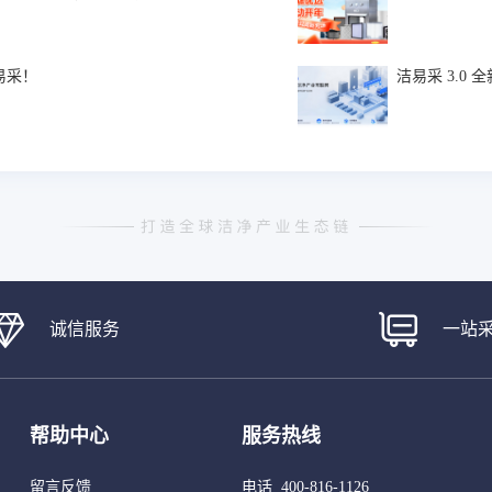
易采！
洁易采 3.0
诚信服务
一站
帮助中心
服务热线
留言反馈
电话 400-816-1126