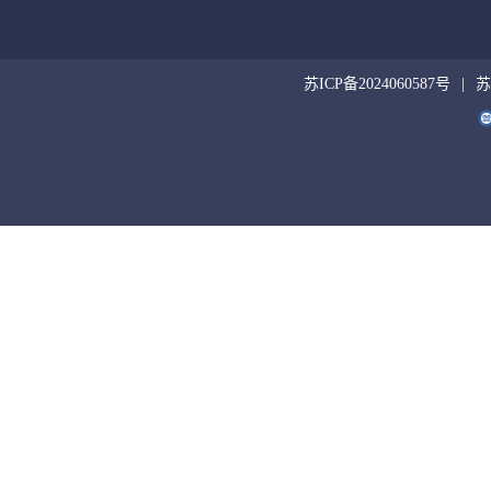
苏ICP备2024060587号
苏